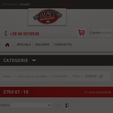
Benvenuto (
Accedi
)
Il tuo account
Carrello
(vuoto)
+39 06 5578538
SPECIALS
DELIVERY
CONTATTO
CATEGORIE
Home
Cerca per la tua Moto
KAWASAKI
750cc
Z750 07 - 10
>
>
>
>
Z750 07 - 10
Ci sono 8 prodotti.
Ordina