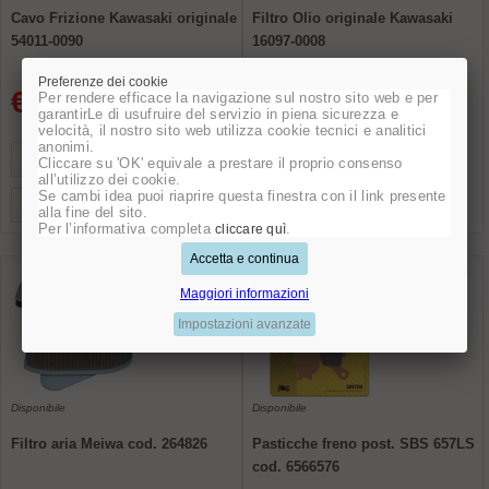
Cavo Frizione Kawasaki originale
Filtro Olio originale Kawasaki
54011-0090
16097-0008
Preferenze dei cookie
€ 30.00
€ 15.00
Per rendere efficace la navigazione sul nostro sito web e per
garantirLe di usufruire del servizio in piena sicurezza e
velocità, il nostro sito web utilizza cookie tecnici e analitici
anonimi.
AGGIUNGI AL CARRELLO
AGGIUNGI AL CARRELLO
Cliccare su 'OK' equivale a prestare il proprio consenso
all’utilizzo dei cookie.
Se cambi idea puoi riaprire questa finestra con il link presente
VISUALIZZA
VISUALIZZA
alla fine del sito.
Per l’informativa completa
.
cliccare quì
Maggiori informazioni
Disponibile
Disponibile
Filtro aria Meiwa cod. 264826
Pasticche freno post. SBS 657LS
cod. 6566576