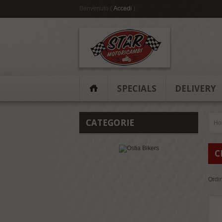
Benvenuto (
Accedi
)
SPECIALS
DELIVERY
CATEGORIE
Ho
C
Ordi