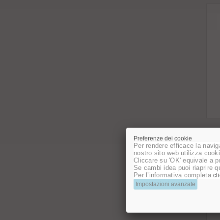
Preferenze dei cookie
Per rendere efficace la naviga
nostro sito web utilizza cooki
Cliccare su 'OK' equivale a pr
Se cambi idea puoi riaprire qu
Per l’informativa completa
cl