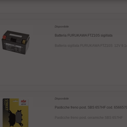
Disponibile
Batteria FURUKAWA FTZ10S sigillata
Batteria sigillata FURUKAWA FTZ10S 12V 9.1
Disponibile
Pasticche freno post. SBS 657HF cod. 656657
Pasticche freno post. ceramiche SBS 657HF