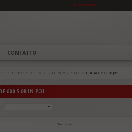
Il tuo account
CONTATTO
me
Cerca per la tua Moto
HONDA
600cc
CBF 600 S 08 in poi
>
>
>
>
BF 600 S 08 IN POI
na
Disponibile