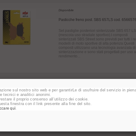
Disponibile
Pasticche freno post. SBS 657LS cod. 656657
Set pastiglie posteriori sinterizzate SBS 657 LS
(mescola uso stradale sportivo).I composti
sinterizzati SBS Street sono previsti per tutti i r
modelli di moto sportive di alta potenza.Questi
composti utilizzano una tecnologia avanzata di
sinterizzazione e sono stati progettati per uso a
rendimento...
Disponibile
zione sul nostro sito web e per garantirLe di usufruire del servizio in piena
e tecnici e analitici anonimi.
Relè Teleruttore avviamento cod. 178760
estare il proprio consenso all’utilizzo dei cookie.
esta finestra con il link presente alla fine del sito.
Teleruttore avviamento cod. 178760
.
iccare quì