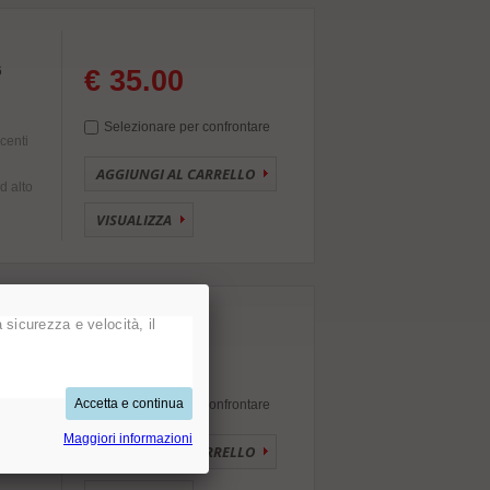
6
€ 35.00
Selezionare per confrontare
ecenti
AGGIUNGI AL CARRELLO
d alto
VISUALIZZA
 sicurezza e velocità, il
€ 37.50
Selezionare per confrontare
Maggiori informazioni
AGGIUNGI AL CARRELLO