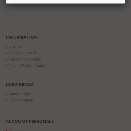
INFORMATION
Sitemap
Spedizioni e resi
Chi siamo e Contatti
Privacy Policy e Cookie
IN EVIDENZA
Nuovi prodotti
Sconti e offerte
ACCOUNT PERSONALE
Storico ordini