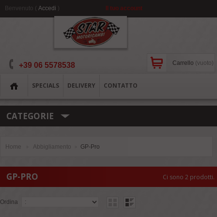
Benvenuto (
Accedi
)
Il tuo account
Carrello
(vuoto)
+39 06 5578538
SPECIALS
DELIVERY
CONTATTO
CATEGORIE
Home
Abbigliamento
GP-Pro
>
>
GP-PRO
Ci sono 2 prodotti.
Ordina