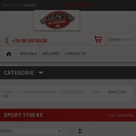
Benvenuto (
Accedi
)
Il tuo account
Carrello
(vuoto)
+39 06 5578538
SPECIALS
DELIVERY
CONTATTO
CATEGORIE
Home
Cerca per la tua Moto
MOTO GUZZI
1100cc
Sport 1100
>
>
>
>
KE
SPORT 1100 KE
C'e 1 prodotto.
Ordina